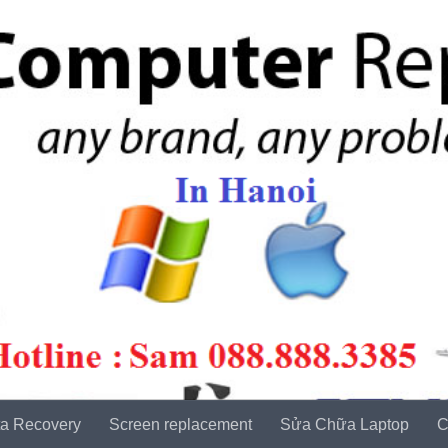
a Recovery
Screen replacement
Sửa Chữa Laptop
C