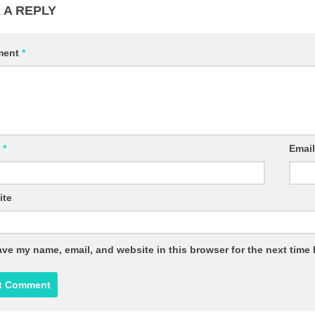
 A REPLY
ment
*
e
*
Emai
ite
ve my name, email, and website in this browser for the next time