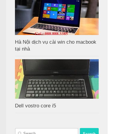
Hà Nội dịch vụ cài win cho macbook
tại nhà
Dell vostro core i5
Search