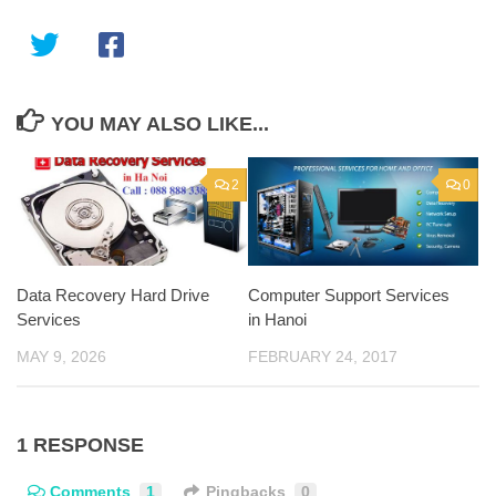
YOU MAY ALSO LIKE...
2
0
Data Recovery Hard Drive
Computer Support Services
Services
in Hanoi
MAY 9, 2026
FEBRUARY 24, 2017
1 RESPONSE
Comments
1
Pingbacks
0