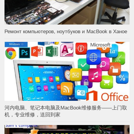
Ремонт компьютеров, ноутбуков и MacBook в Ханое
河内电脑、笔记本电脑及MacBook维修服务——上门取
机，专业维修，送回到家